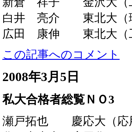
新倉 祥子 金沢大（
白井 亮介 東北大（
広田 康伸 東北大（
この記事へのコメント
2008年3月5日
私大合格者総覧ＮＯ3
瀬戸拓也 慶応大（応