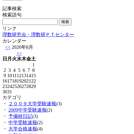
記事検索
検索語句
リンク
理数研究会・理数研ＰＴセンター
カレンダー
<<
2026年8月
>>
日
月
火
水
木
金
土
1
2
3
4
5
6
7
8
9
10
11
12
13
14
15
16
17
18
19
20
21
22
23
24
25
26
27
28
29
30
31
カテゴリ
・
２００９大学受験速報
(3)
・
2009中学受験速報
(2)
・
予備校日記
(3)
・
中学受験速報
(2)
・
大学合格速報
(4)